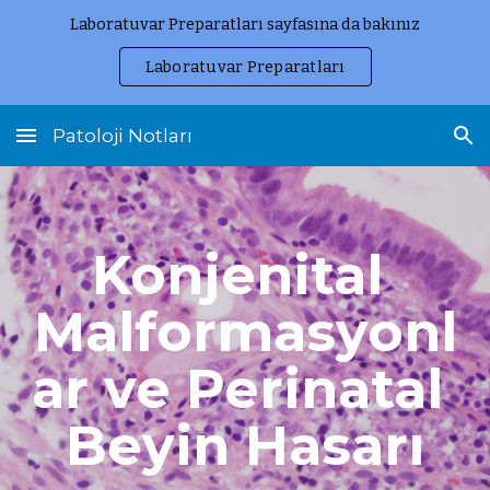
Laboratuvar Preparatları sayfasına da bakınız
Skip to main content
Skip to navigation
Laboratuvar Preparatları
Patoloji Notları
Konjenital 
Malformasyonl
ar ve Perinatal 
Beyin Hasarı