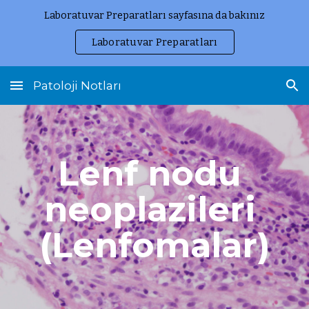
Laboratuvar Preparatları sayfasına da bakınız
Skip to main content
Skip to navigation
Laboratuvar Preparatları
Patoloji Notları
Lenf nodu 
neoplazileri 
(Lenfomalar)