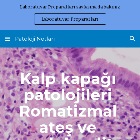
Laboratuvar Preparatları sayfasına da bakınız
Skip to main content
Skip to navigation
Laboratuvar Preparatları
Patoloji Notları
Kalp kapağı 
patolojileri 
Romatizmal 
ateş ve 