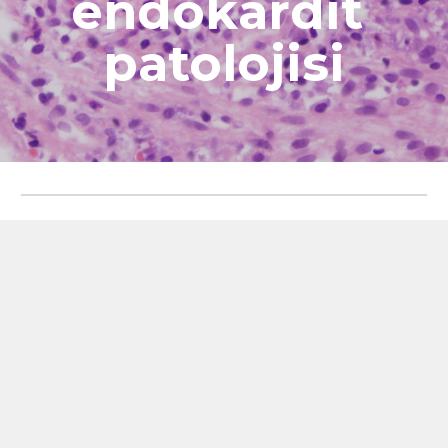
endokardit 
patolojisi