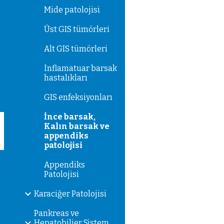
Mide patolojisi
Üst GIS tümörleri
Alt GIS tümörleri
İnflamatuar barsak
hastalıkları
GIS enfeksiyonları
İnce barsak,
Kalın barsak ve
appendiks
patolojisi
Appendiks
Patolojisi
Karaciğer Patolojisi
Pankreas ve
Hepatobilier Sistem