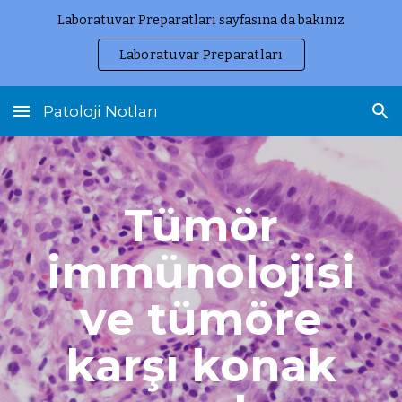
Laboratuvar Preparatları sayfasına da bakınız
Skip to main content
Skip to navigation
Laboratuvar Preparatları
Patoloji Notları
Tümör
immünolojisi
ve tümöre
karşı konak