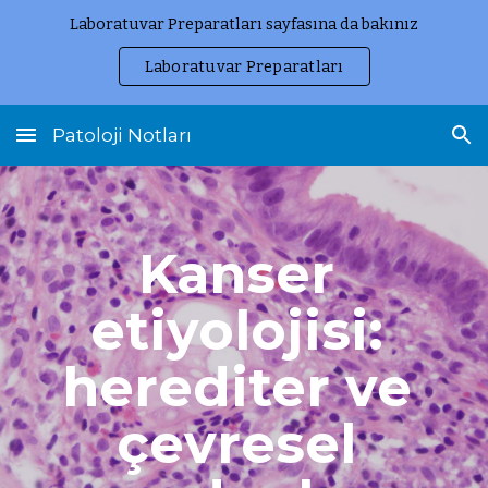
Laboratuvar Preparatları sayfasına da bakınız
Skip to main content
Skip to navigation
Laboratuvar Preparatları
Patoloji Notları
Kanser 
etiyolojisi: 
herediter ve 
çevresel 