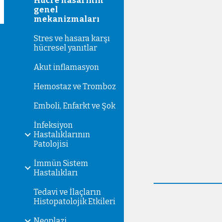
Hücre hasarının
genel
mekanizmaları
Stres ve hasara karşı
hücresel yanıtlar
Akut inflamasyon
Hemostaz ve Tromboz
Emboli, Enfarkt ve Şok
İnfeksiyon
Hastalıklarının
Patolojisi
İmmün Sistem
Hastalıkları
Tedavi ve İlaçların
Histopatolojik Etkileri
Neoplazi