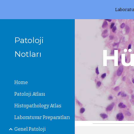
Laboratu
Sk
Patoloji
Hü
Notları
Home
Patoloji Atlası
Histopathology Atlas
Laboratuvar Preparatları
Genel Patoloji